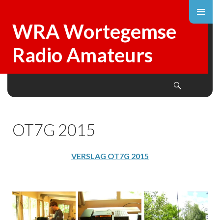
WRA Wortegemse
Radio Amateurs
Search
SKIP
TO
CONTENT
OT7G 2015
VERSLAG OT7G 2015